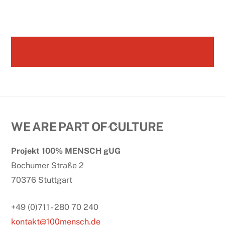
Back
WE ARE PART OF CULTURE
To
Projekt 100% MENSCH gUG
Top
Bochumer Straße 2
70376 Stuttgart
+49 (0)711 - 280 70 240
kontakt@100mensch.de