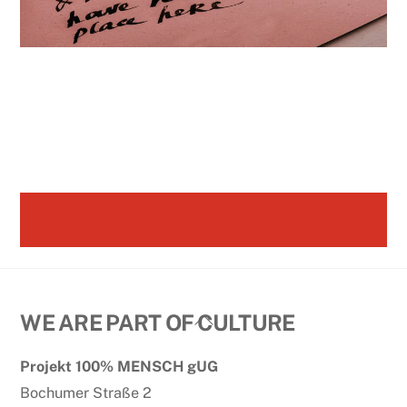
Back
WE ARE PART OF CULTURE
To
Projekt 100% MENSCH gUG
Top
Bochumer Straße 2