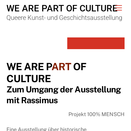
Skip
WE ARE PART OF CULTURE
Me
to
Queere Kunst- und Geschichtsausstellung
content
WE ARE P
ART
OF
CULTURE
Zum Umgang der Ausstellung
mit Rassimus
Projekt 100% MENSCH
Eine Ausstellung über historische