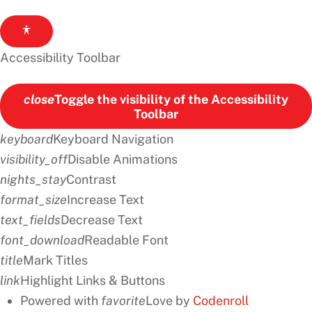
Accessibility Toolbar
close
Toggle the visibility of the Accessibility
Toolbar
keyboard
Keyboard Navigation
visibility_off
Disable Animations
nights_stay
Contrast
format_size
Increase Text
text_fields
Decrease Text
font_download
Readable Font
title
Mark Titles
link
Highlight Links & Buttons
Powered with
favorite
Love
by
Codenroll