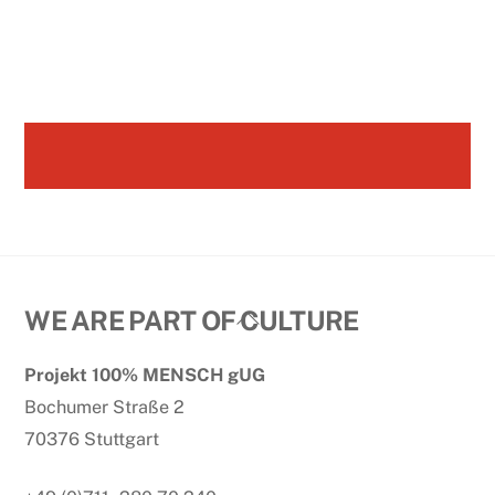
Back
WE ARE PART OF CULTURE
To
Projekt 100% MENSCH gUG
Top
Bochumer Straße 2
70376 Stuttgart