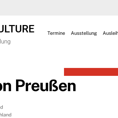
ULTURE
Termine
Ausstellung
Auslei
lung
von Preußen
nd
chland