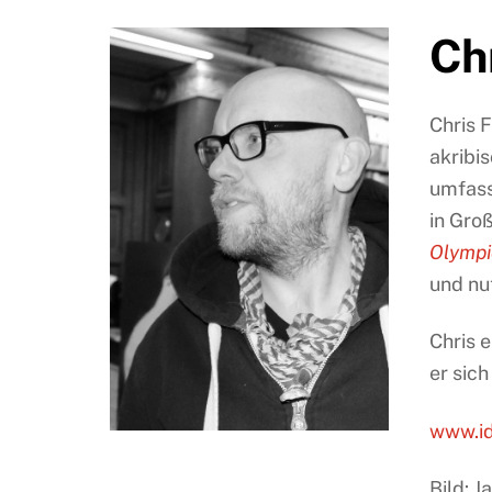
Ch
Chris F
akribi
umfass
in Gro
Olympi
und nu
Chris 
er sic
www.id
Bild: 