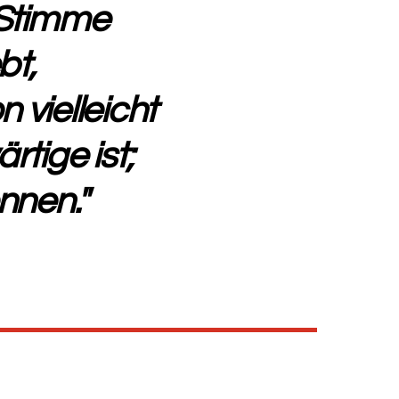
 Stimme
bt,
 vielleicht
tige ist;
nnen."