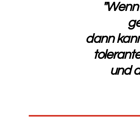
"Wenn 
ge
dann kann 
tolerant
und d