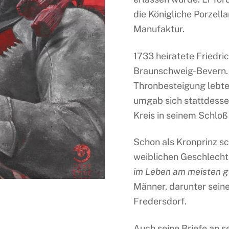
die Königliche Porzell
Manufaktur.
1733 heiratete Friedric
Braunschweig-Bevern. D
Thronbesteigung lebte
umgab sich stattdesse
Kreis in seinem Schlo
Schon als Kronprinz sch
weiblichen Geschlecht 
im Leben am meisten g
Männer, darunter sein
Fredersdorf.
Auch seine Briefe an s