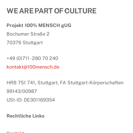
Back
WE ARE PART OF CULTURE
To
Projekt 100% MENSCH gUG
Top
Bochumer Straße 2
70376 Stuttgart
+49 (0)711 - 280 70 240
kontakt@100mensch.de
HRB 751 741, Stuttgart, FA Stuttgart-Körperschaften
99143/00987
USt-ID: DE301169354
Rechtliche Links