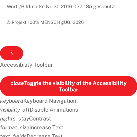
Wort-/Bildmarke Nr. 30 2016 027 185 geschützt.
© Projekt 100% MENSCH gUG, 2026
Accessibility Toolbar
close
Toggle the visibility of the Accessibility
Toolbar
keyboard
Keyboard Navigation
visibility_off
Disable Animations
nights_stay
Contrast
format_size
Increase Text
text_fields
Decrease Text