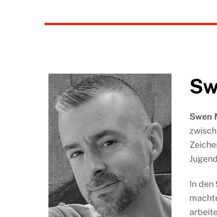
Sw
Swen 
zwisch
Zeiche
Jugend,
In den
machte
arbeit