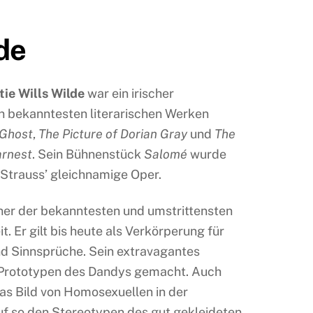
de
tie Wills Wilde
war ein irischer
nen bekanntesten literarischen Werken
 Ghost
,
The Picture of Dorian Gray
und
The
arnest
. Sein Bühnenstück
Salomé
wurde
 Strauss’ gleichnamige Oper.
iner der bekanntesten und umstrittensten
it. Er gilt bis heute als Verkörperung für
 Sinnsprüche. Sein extravagantes
 Prototypen des Dandys gemacht. Auch
das Bild von Homosexuellen in der
uf so den Stereotypen des gut gekleideten,