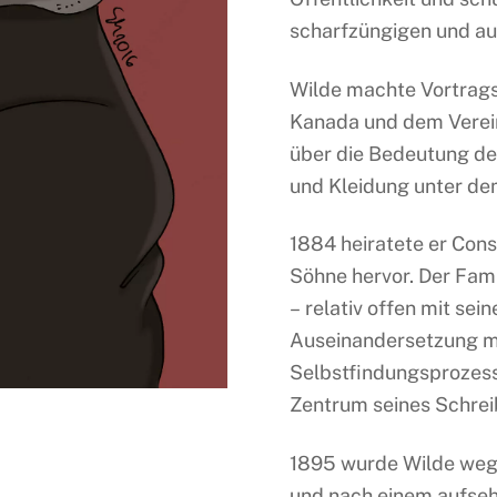
scharfzüngigen und au
Wilde machte Vortrags
Kanada und dem Verein
über die Bedeutung de
und Kleidung unter de
1884 heiratete er Cons
Söhne hervor. Der Fami
– relativ offen mit sei
Auseinandersetzung mi
Selbstfindungsprozess
Zentrum seines Schre
1895 wurde Wilde weg
und nach einem aufseh