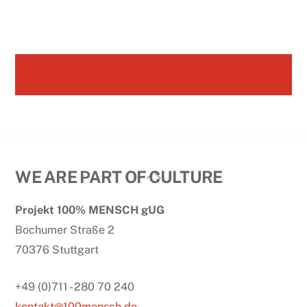
Back
WE ARE PART OF CULTURE
To
Projekt 100% MENSCH gUG
Top
Bochumer Straße 2
70376 Stuttgart
+49 (0)711 - 280 70 240
kontakt@100mensch.de