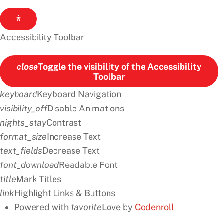
Accessibility Toolbar
close
Toggle the visibility of the Accessibility
Toolbar
keyboard
Keyboard Navigation
visibility_off
Disable Animations
nights_stay
Contrast
format_size
Increase Text
text_fields
Decrease Text
font_download
Readable Font
title
Mark Titles
link
Highlight Links & Buttons
Powered with
favorite
Love
by
Codenroll