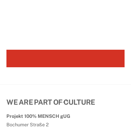
Back
WE ARE PART OF CULTURE
To
Projekt 100% MENSCH gUG
Top
Bochumer Straße 2